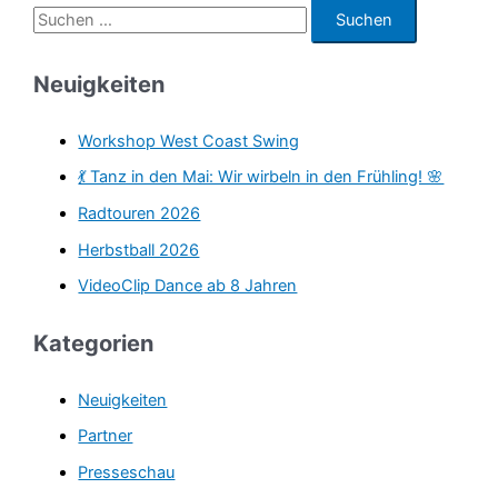
S
u
c
Neuigkeiten
h
e
Workshop West Coast Swing
n
💃 Tanz in den Mai: Wir wirbeln in den Frühling! 🌸
n
Radtouren 2026
a
Herbstball 2026
c
VideoClip Dance ab 8 Jahren
h
:
Kategorien
Neuigkeiten
Partner
Presseschau