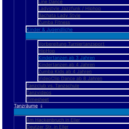
Line Dance
Ladystyle Jazzfunk / Hiphop
Bachata Lady Style
Zumba Fitness
Kinder & Jugendliche
Vorbereitung Turniertanzsport
HipHop
Kindertanzen ab 3 Jahren
Kindertanzen ab 4 Jahren
Zumba Kids ab 4 Jahren
VideoClip Dance ab 8 Jahren
Tanzclub vs. Tanzschule
Tanzvideos
Timesheet
Tanzräume
Am Hackenbruch in Eller
Deutzer Str. in Eller