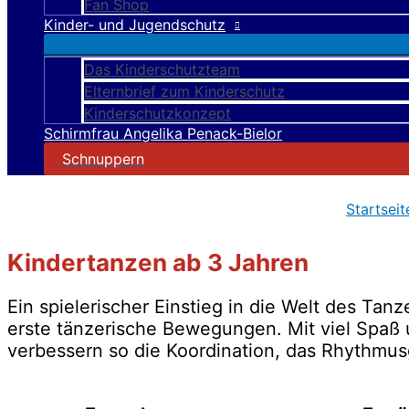
Fan Shop
Kinder- und Jugendschutz
Das Kinderschutzteam
Elternbrief zum Kinderschutz
Kinderschutzkonzept
Schirmfrau Angelika Penack-Bielor
Schnuppern
Startseit
Kindertanzen ab 3 Jahren
Ein spielerischer Einstieg in die Welt des Tan
erste tänzerische Bewegungen. Mit viel Spaß 
verbessern so die Koordination, das Rhythmus