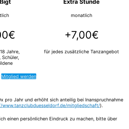
ßigt
Extra Stunde
lich
monatlich
00€
+7,00€
 18 Jahre,
für jedes zusätzliche Tanzangebot
 Schüler,
ildene
Mitglied werden
9x pro Jahr und erhöht sich anteilig bei Inanspruchnahme
://www.tanzclubduesseldorf.de/mitgliedschaft/
).
ch einen persönlichen Eindruck zu machen, bitte über