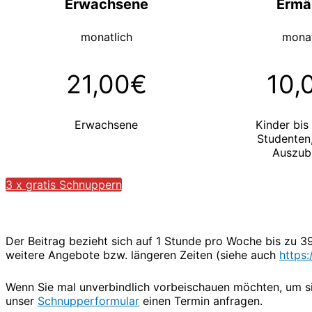
Erwachsene
Ermä
monatlich
monat
21,00€
10,
Erwachsene
Kinder bis
Studenten,
Auszub
3 x gratis Schnuppern
Der Beitrag bezieht sich auf 1 Stunde pro Woche bis zu 3
weitere Angebote bzw. längeren Zeiten (siehe auch
https
Wenn Sie mal unverbindlich vorbeischauen möchten, um si
unser
Schnupperformular
einen Termin anfragen.