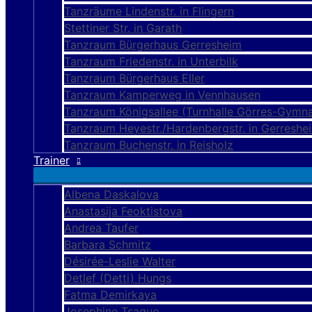
Tanzräume Lindenstr. in Flingern
Stettiner Str. in Garath
Tanzraum Bürgerhaus Gerresheim
Tanzraum Friedenstr. in Unterbilk
Tanzraum Bürgerhaus Eller
Tanzraum Kamperweg in Vennhausen
Tanzraum Königsallee (Turnhalle Görres-Gymn
Tanzraum Heyestr./Hardenbergstr. in Gerreshe
Tanzraum Buchenstr. in Reisholz
Trainer
Albena Daskalova
Anastasija Feoktistova
Andrea Taufer
Barbara Schmitz
Désirée-Leslie Walter
Detlef (Detti) Hungs
Fatma Demirkaya
Josephine Tsague