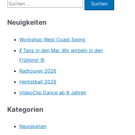
S
u
c
Neuigkeiten
h
Workshop West Coast Swing
e
n
💃 Tanz in den Mai: Wir wirbeln in den
n
Frühling! 🌸
a
Radtouren 2026
c
Herbstball 2026
h
VideoClip Dance ab 8 Jahren
:
Kategorien
Neuigkeiten