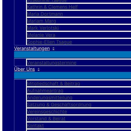
Kathrin & Clemens Helf
Maria Dortmann
Mariam Marg
Mark Verlotski
Melanie Vera
Sophie-Ellen Tsague
Veranstaltungen
Veranstaltungstermine
Über Uns
Mitgliedschaft & Beitrag
Aufnahmeantrag
Änderungsmitteilung
Satzung & Geschäftsordnung
Vereinsgeschichte
Vorstand & Beirat
Kontakt