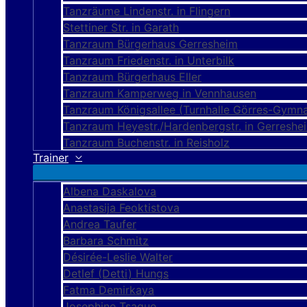
Tanzräume Lindenstr. in Flingern
Stettiner Str. in Garath
Tanzraum Bürgerhaus Gerresheim
Tanzraum Friedenstr. in Unterbilk
Tanzraum Bürgerhaus Eller
Tanzraum Kamperweg in Vennhausen
Tanzraum Königsallee (Turnhalle Görres-Gymn
Tanzraum Heyestr./Hardenbergstr. in Gerreshe
Tanzraum Buchenstr. in Reisholz
Trainer
Albena Daskalova
Anastasija Feoktistova
Andrea Taufer
Barbara Schmitz
Désirée-Leslie Walter
Detlef (Detti) Hungs
Fatma Demirkaya
Josephine Tsague