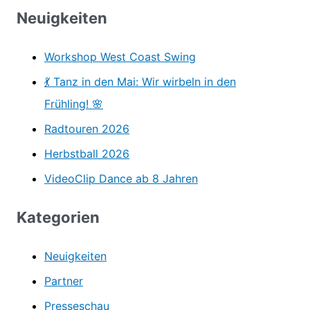
c
Neuigkeiten
h
Workshop West Coast Swing
e
n
💃 Tanz in den Mai: Wir wirbeln in den
n
Frühling! 🌸
a
Radtouren 2026
c
Herbstball 2026
h
VideoClip Dance ab 8 Jahren
:
Kategorien
Neuigkeiten
Partner
Presseschau