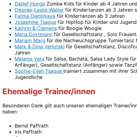
Detlef Hungs
Zumba Kids für Kinder ab 4 Jahren un
Désirée-Leslie Walter
für Kindertanzen ab 3 Jahren 
Fatma Demirkaya
für Kindertanzen ab 3 Jahren
Josephine Tsague
für HipHop für Kinder und Jugend
Kathrin & Clemens
für Boogie Woogie
Maria Dortmann
für Gesellschaftstanz , Solo Frauen
Mariam Marg
für die Nachwuchsgruppe Turniertanz f
Mark & Dina Verlotski
für Gesellschaftstanz, Discof
Jahren
Melanie Vera
für Salsa, Bachata, Salsa Lady Style fü
Anfänger), Gesellschaftstanz (Anfänger) sowie TanzF
Sophie-Ellen Tsague
trainiert zusammen mit ihrer S
Jugendliche
Ehemalige Trainer/innen
Besonderen Dank gilt auch unseren ehemaligen Trainer/inne
haben:
Bernd Paffrath
Iris Paffrath