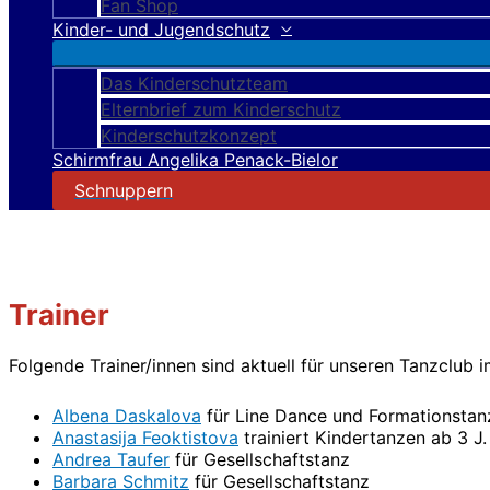
Fan Shop
Kinder- und Jugendschutz
Das Kinderschutzteam
Elternbrief zum Kinderschutz
Kinderschutzkonzept
Schirmfrau Angelika Penack-Bielor
Schnuppern
Trainer
Folgende Trainer/innen sind aktuell für unseren Tanzclub i
Albena Daskalova
für Line Dance und Formationstanz
Anastasija Feoktistova
trainiert Kindertanzen ab 3 
Andrea Taufer
für Gesellschaftstanz
Barbara Schmitz
für Gesellschaftstanz