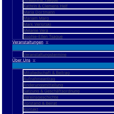
Kathrin & Clemens Helf
Maria Dortmann
Mariam Marg
Mark Verlotski
Melanie Vera
Sophie-Ellen Tsague
Veranstaltungen
Veranstaltungstermine
Über Uns
Mitgliedschaft & Beitrag
Aufnahmeantrag
Änderungsmitteilung
Satzung & Geschäftsordnung
Vereinsgeschichte
Vorstand & Beirat
Kontakt