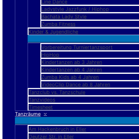
Line Dance
Ladystyle Jazzfunk / Hiphop
Bachata Lady Style
Zumba Fitness
Kinder & Jugendliche
Vorbereitung Turniertanzsport
HipHop
Kindertanzen ab 3 Jahren
Kindertanzen ab 4 Jahren
Zumba Kids ab 4 Jahren
VideoClip Dance ab 8 Jahren
Tanzclub vs. Tanzschule
Tanzvideos
Timesheet
Tanzräume
Am Hackenbruch in Eller
Deutzer Str. in Eller