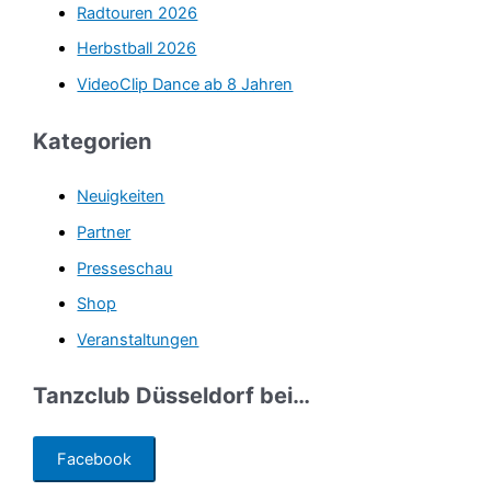
n
Radtouren 2026
a
Herbstball 2026
c
VideoClip Dance ab 8 Jahren
h
:
Kategorien
Neuigkeiten
Partner
Presseschau
Shop
Veranstaltungen
Tanzclub Düsseldorf bei…
Facebook