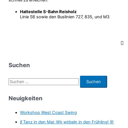
Haltestelle S-Bahn Reisholz
Linie S6 sowie den Buslinien 727, 835, und M3
Suchen
S
u
c
Neuigkeiten
h
e
Workshop West Coast Swing
n
💃 Tanz in den Mai: Wir wirbeln in den Frühling! 🌸