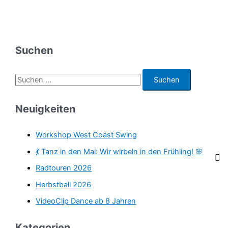
Suchen
S
u
c
Neuigkeiten
h
e
Workshop West Coast Swing
n
💃 Tanz in den Mai: Wir wirbeln in den Frühling! 🌸
n
Radtouren 2026
a
Herbstball 2026
c
VideoClip Dance ab 8 Jahren
h
:
Kategorien