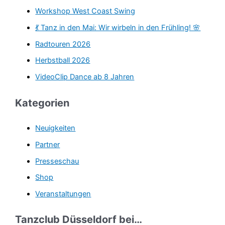
e
Workshop West Coast Swing
n
💃 Tanz in den Mai: Wir wirbeln in den Frühling! 🌸
n
Radtouren 2026
a
Herbstball 2026
c
VideoClip Dance ab 8 Jahren
h
:
Kategorien
Neuigkeiten
Partner
Presseschau
Shop
Veranstaltungen
Tanzclub Düsseldorf bei…