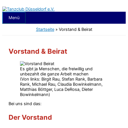
Zum
Inhalt
springen
Menü
Menü
Startseite
»
Vorstand & Beirat
Vorstand & Beirat
Es gibt ja Menschen, die freiwillig und
unbezahlt die ganze Arbeit machen
(Von links: Birgit Rau, Stefan Rank, Barbara
Rank, Michael Rau, Claudia Bowinkelmann,
Matthias Böttger, Luca DeRosa, Dieter
Bowinkelmann)
Bei uns sind das:
Der Vorstand