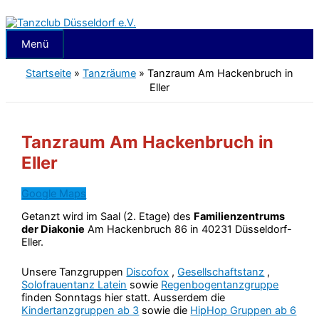
Zum
Inhalt
springen
Menü
Menü
Startseite
»
Tanzräume
»
Tanzraum Am Hackenbruch in
Eller
Tanzraum Am Hackenbruch in
Eller
Google Maps
Getanzt wird im Saal (2. Etage) des
Familienzentrums
der Diakonie
Am Hackenbruch 86 in 40231 Düsseldorf-
Eller.
Unsere Tanzgruppen
Discofox
,
Gesellschaftstanz
,
Solofrauentanz Latein
sowie
Regenbogentanzgruppe
finden Sonntags hier statt. Ausserdem die
Kindertanzgruppen ab 3
sowie die
HipHop Gruppen ab 6