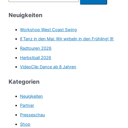
u
c
Neuigkeiten
h
e
Workshop West Coast Swing
n
💃 Tanz in den Mai: Wir wirbeln in den Frühling! 🌸
n
Radtouren 2026
a
Herbstball 2026
c
VideoClip Dance ab 8 Jahren
h
:
Kategorien
Neuigkeiten
Partner
Presseschau
Shop