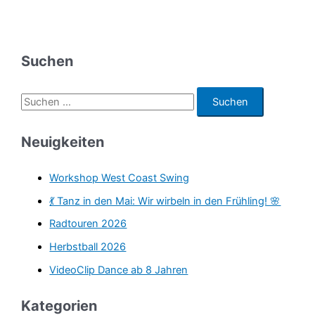
Suchen
S
u
c
Neuigkeiten
h
e
Workshop West Coast Swing
n
💃 Tanz in den Mai: Wir wirbeln in den Frühling! 🌸
n
Radtouren 2026
a
Herbstball 2026
c
VideoClip Dance ab 8 Jahren
h
:
Kategorien