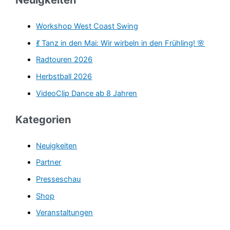
Neuigkeiten
h
e
Workshop West Coast Swing
n
💃 Tanz in den Mai: Wir wirbeln in den Frühling! 🌸
n
Radtouren 2026
a
Herbstball 2026
c
VideoClip Dance ab 8 Jahren
h
:
Kategorien
Neuigkeiten
Partner
Presseschau
Shop
Veranstaltungen